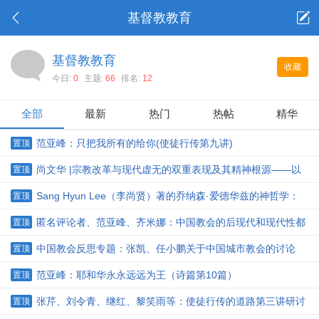
基督教教育
基督教教育
收藏
今日:
0
主题:
66
排名:
12
全部
最新
热门
热帖
精华
范亚峰：只把我所有的给你(使徒行传第九讲)
置顶
尚文华 |宗教改革与现代虚无的双重表现及其精神根源——以
置顶
英国的清教运动为分析范例
Sang Hyun Lee（李尚贤）著的乔纳森·爱德华兹的神哲学：
置顶
增订版简介
匿名评论者、范亚峰、齐米娜：中国教会的后现代和现代性都
置顶
走不通，灵修密契化是前提
中国教会反思专题：张凯、任小鹏关于中国城市教会的讨论
置顶
范亚峰：耶和华永永远远为王（诗篇第10篇）
置顶
张芹、刘令青、继红、黎笑雨等：使徒行传的道路第三讲研讨
置顶