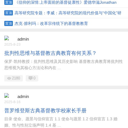
《信仰的深情:上帝面前的基督徒禀性》爱德华滋Jonathan
置顶
Edwards
高等研究院专题：李威：高等研究院的现代价值与“中国化”研
置顶
究
杰克·腓利玛：改革宗传统下的基督教教育
置顶
admin
2025-8-23
批判性思维与基督教古典教育有何关系？
保罗·凯特教授：批判性思维及其历史影响 基督教古典教育将批判性
思维视为其核心方法论和内在 ...
2180
0
admin
2025-8-16
普罗维登斯古典基督教学校家长手册
目录 使命、愿景与信仰宣言 1.1 使命与愿景 1.2 信仰宣言 1.3 婚
姻、性与性别立场声明 1.4 基 ...