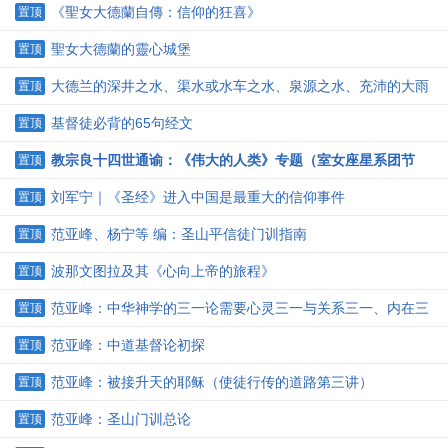
第一次
《聖女大德蘭自傳：信仰的狂喜》
置顶
聖女大德蘭的靈心城堡
置顶
大德兰的深井之水、渠水或水车之水、泉源之水、充沛的大雨
置顶
水的密契灵修含义
基督徒必背的65句经文
置顶
教宗良十四世通谕：《伟大的人类》专题（室女座星系团节
置顶
译）
刘军宁｜《圣经》进入中国是最重大的信仰事件
置顶
范亚峰、杨宁等 编：圣山平信徒门训指南
置顶
波那文图拉及其《心向上帝的旅程》
置顶
范亚峰：中华神学的三一论需要心灵三一与关系三一、内在三
置顶
一与经世三一并建
范亚峰：中道基督论初探
置顶
范亚峰：被接升天的耶稣（使徒行传的道路第三讲）
置顶
范亚峰：圣山门训总论
置顶