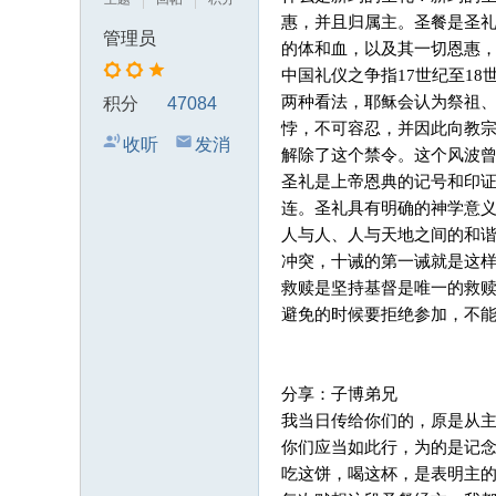
典
惠，并且归属主。圣餐是圣
管理员
的体和血，以及其一切恩惠
中
中国礼仪之争指17世纪至1
国
两种看法，耶稣会认为祭祖
积分
47084
的
悖，不可容忍，并因此向教宗
收听
发消
异
解除了这个禁令。这个风波
TA
息
象
圣礼是上帝恩典的记号和印
连。圣礼具有明确的神学意
人与人、人与天地之间的和
冲突，十诫的第一诫就是这
救赎是坚持基督是唯一的救
避免的时候要拒绝参加，不
分享：子博弟兄
我当日传给你们的，原是从
你们应当如此行，为的是记
吃这饼，喝这杯，是表明主