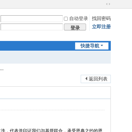
切
换
自动登录
找回密码
到
宽
立即注册
登录
版
快捷导航
.
返回列表
水洗，代表并印证我们与基督联合，承受恩典之约的恩