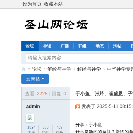
设为首页
收藏本站
论坛
导读
广播
群组
动态
淘帖
»
论坛
›
解经与神学
›
解经与神学
›
中华神学专
圣
发新帖
山
查看:
2228
|
回复:
0
于小鱼、张芹、崔盛恩、子
网
论
admin
发表于 2025-5-11 08:15:
坛
：
分享：于小鱼
1824
383
4万
恩
什么是新约的圣礼？新约的
主题
回帖
积分