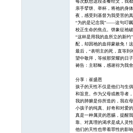
每次默想这段圣餐经文，我
亲手擘饼、举杯，将祂的身
夜，感受到基督为我受苦的
“为的是记念我”——这句叮
校正生命的焦点。饼象征祂
“这杯是用我的血所立的新约
配，却因祂的血得蒙赦免！
最后，“表明主的死，直等到
望中敬拜，等候那荣耀的日
祷告：主耶稣，感谢祢为我
分享：崔盛恩
孩子的天性不仅是他们与生
和旨意。作为父母或教导者
我的肺腑是你所造的，我在
小孩子的纯真、好奇和对爱的
真是一种属灵的恩赐，提醒我
靠、对真理的渴求是成人灵
他们的天性也带着罪性的影