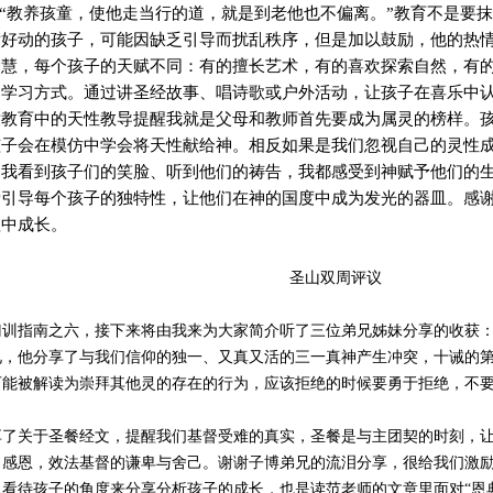
6：“教养孩童，使他走当行的道，就是到老他也不偏离。”教育不是
泼好动的孩子，可能因缺乏引导而扰乱秩序，但是加以鼓励，他的热
智慧，每个孩子的天赋不同：有的擅长艺术，有的喜欢探索自然，有
的学习方式。通过讲圣经故事、唱诗歌或户外活动，让孩子在喜乐中
童教育中的天性教导提醒我就是父母和教师首先要成为属灵的榜样。
孩子会在模仿中学会将天性献给神。相反如果是我们忽视自己的灵性
当我看到孩子们的笑脸、听到他们的祷告，我都感受到神赋予他们的
爱引导每个孩子的独特性，让他们在神的国度中成为发光的器皿。感
理中成长。
圣山双周评议
门训指南之六，接下来将由我来为大家简介听了三位弟兄姊妹分享的收获
兄，他分享了与我们信仰的独一、又真又活的三一真神产生冲突，十诫的
可能被解读为崇拜其他灵的存在的行为，应该拒绝的时候要勇于拒绝，不
享了关于圣餐经文，提醒我们基督受难的真实，圣餐是与主团契的时刻，
出感恩，效法基督的谦卑与舍己。谢谢子博弟兄的流泪分享，很给我们激
看待孩子的角度来分享分析孩子的成长，也是读范老师的文章里面对“恩