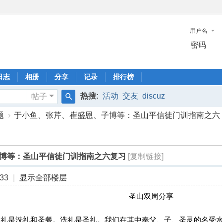
用户名
密码
日志
相册
分享
记录
排行榜
热搜:
活动
交友
discuz
帖子
搜
题
›
于小鱼、张芹、崔盛恩、子博等：圣山平信徒门训指南之六 ..
索
博等：圣山平信徒门训指南之六复习
[复制链接]
33
|
显示全部楼层
圣山双周分享
圣礼是洗礼和圣餐。洗礼是圣礼。我们在其中奉父、子、圣灵的名受