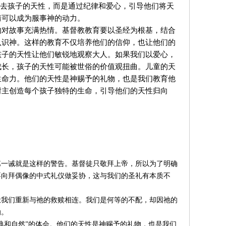
要抹去孩子的天性，而是通过纪律和爱心，引导他们将天
情可以成为服事神的动力。
的对故事充满热情。基督教教育要以圣经为根基，结合
认识神。这样的教育不仅培养他们的信仰，也让他们的
孩子的天性让他们敏锐地观察大人。如果我们以爱心，
成长，孩子的天性可能被世俗的价值观扭曲。儿童的天
生命力。他们的天性是神赐予的礼物，也是我们教育他
谢主创造每个孩子独特的生命，引导他们的天性归向
：
第一诫就是这样的警告。基督徒只敬拜上帝，所以为了明确
要向拜偶像的中式礼仪做妥协，这与我们的圣礼有本质不
让我们重新与祂的救赎相连。我们是何等的不配，却因祂的
励。
典和自然”的体会。他们的天性是神赐予的礼物，也是我们