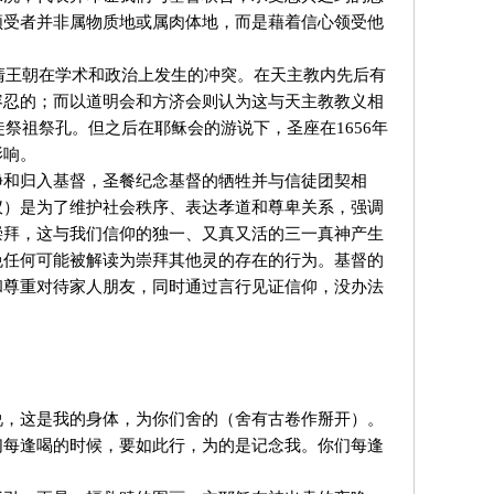
领受者并非属物质地或属肉体地，而是藉着信心领受他
清王朝在学术和政治上发生的冲突。在天主教内先后有
容忍的；而以道明会和方济会则认为这与天主教教义相
祭祖祭孔。但之后在耶稣会的游说下，圣座在1656年
影响。
净和归入基督，圣餐纪念基督的牺牲并与信徒团契相
仪）是为了维护社会秩序、表达孝道和尊卑关系，强调
崇拜，这与我们信仰的独一、又真又活的三一真神产生
免任何可能被解读为崇拜其他灵的存在的行为。基督的
和尊重对待家人朋友，同时通过言行见证信仰，没办法
说，这是我的身体，为你们舍的（舍有古卷作掰开）。
们每逢喝的时候，要如此行，为的是记念我。你们每逢