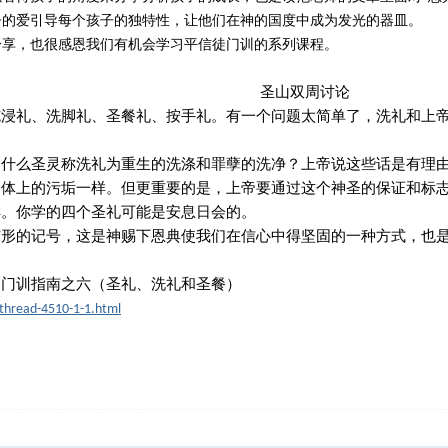
督的爱引导每个孩子的独特性，让他们在神的国度中成为发光的器皿。
分享，也很感恩我们有机会学习平信徒门训的系列课程。
圣山双周讨论
施浸礼、洗脚礼、圣餐礼、按手礼。有一个问题太简单了，洗礼和上
为什么圣灵称洗礼为重生的洗涤和罪孽的洗净？上帝说这些话是有理
身体上的污垢一样。但更重要的是，上帝要通过这个神圣的保证和标
样。你学的四个圣礼可能是安息日会的。
有形的记号，这是神赐下恩典使我们在信心中得坚固的一种方式，也
徒门训指南之六（圣礼、洗礼和圣餐）
thread-4510-1-1.html