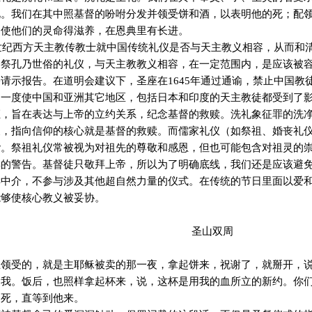
礼。我们在其中照基督的吩咐分发并领受饼和酒，以表明他的死；配
，使他们的灵命得滋养，在恩典里有长进。
8世纪西方天主教传教士就中国传统礼仪是否与天主教义相容，从而和
、祭孔乃世俗的礼仪，与天主教教义相容，在一定范围内，是应该被
请示报告。在道明会建议下，圣座在1645年通过通谕，禁止中国教徒
曾一度使中国和亚洲其它地区，包括日本和印度的天主教徒都受到了
证，旨在表达与上帝的立约关系，纪念基督的救赎。洗礼象征罪的洗
义，指向信仰的核心就是基督的救赎。而儒家礼仪（如祭祖、婚丧礼
谐。祭祖礼仪常被视为对祖先的尊敬和感恩，但也可能包含对祖灵的
样的警告。基督徒只敬拜上帝，所以为了明确底线，我们还是应该避
赎中介，不参与涉及其他超自然力量的仪式。在传统的节日里面以爱
能够使核心教义被妥协。
圣山双周
主领受的，就是主耶稣被卖的那一夜，拿起饼来，祝谢了，就掰开，
念我。饭后，也照样拿起杯来，说，这杯是用我的血所立的新约。你
的死，直等到他来。