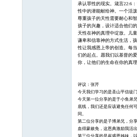
承认罪性的现实。箴言22:
性中的潜能献给神。一个活
尊重孩子的天性需要耐心和
孩子的兴趣，设计适合他们
天性在神的真理中绽放。儿
谦卑和信靠神的方式生活，
性让我感恩上帝的创造。每
们的起点。愿我们以基督的
你，让他们的生命在你的真
评议：张芹
今天我们学习的是圣山平信徒
今天第一位分享的是于小鱼弟
底线，我们还是应该避免任何
同。
第二位分享的是子博弟兄，分
血得蒙赦免，这恩典激励我活
第三位分享的是崔盛恩姊妹，以