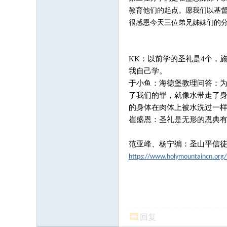
教育他们的起点。愿我们以基
很感恩今天三位弟兄姊妹们的
KK：以前学的圣礼是4个，
我自己学。
于小鱼：海德堡教理问答：
了我们的罪，就像水带走了
的身体在肉体上被水洗过一
崔盛恩：圣礼是无形的恩典
范亚峰、杨宁编：圣山平信
https://www.holymountaincn.org/
回复