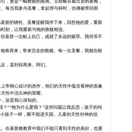
指引，更是一幅救赎的图画。主耶稣在被出卖的夜晚，
量。每当我参与圣餐，拿起饼与杯时，仿佛被带回那
视基督的牺牲。圣餐提醒我停下来，回想祂的爱，重新
的时刻，让我重新与祂的救赎相连。
，但基督一次献上自己，成就了永远的赎罪。我何等不
，祂将再来，带来完全的救赎。每一次圣餐，我都在盼
见证，直到祢再来。阿们。
是上帝精心设计的杰作，他们的天性中蕴含着神的形象
在天性中活出神的荣耀。
妙，这是我心深知的。
？”“祂为什么爱我？”这些问题让我反思：孩子的纯
像小孩子一样，断不能进天国。儿童的天性对神的信
扎。在基督教教育中我们不能只看到天性的美好，也要