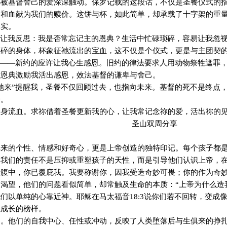
都被基督舍己的爱深深触动。保罗记载的这段话，不仅是圣餐仪式的
体和血献为我们的赎价。这饼与杯，如此简单，却承载了十字架的重
真实。
嘱让我反思：我是否常忘记主的恩典？生活中忙碌琐碎，容易让我忽
破碎的身体，杯象征祂流出的宝血，这不仅是个仪式，更是与主团契
”——新约的应许让我心生感恩。旧约的律法要求人用动物祭牲遮罪
这恩典激励我活出感恩，效法基督的谦卑与舍己。
祂来”提醒我，圣餐不仅回顾过去，也指向未来。基督的死不是终点
子。
舍身流血。求祢借着圣餐更新我的心，让我常记念祢的爱，活出祢的
圣山双周分享
俱来的个性、情感和好奇心，更是上帝创造的独特印记。每个孩子都
，我们的责任不是压抑或重塑孩子的天性，而是引导他们认识上帝，
母腹中，你已覆庇我。我要称谢你，因我受造奇妙可畏；你的作为奇
渴望，他们的问题看似简单，却常触及生命的本质：“上帝为什么造我
们以单纯的心靠近神。耶稣在马太福音18:3说你们若不回转，变成
性成长的榜样。
响。他们的自我中心、任性或冲动，反映了人类堕落后与生俱来的挣