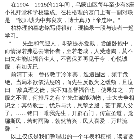
在1904－1915的11年间，乌蒙山区每年至少有3座
小礼拜堂和学校建成。在柏格理的墓门上有一副对联
是：“牧师诚为中邦良友，博士真乃上帝忠臣。”
柏格理的墓志铭写得很好，现摘录一段与读者一起
学习。
“……先生和气迎人，即孩提亦爱戴，尝酣卧抱中，
而情深若弗忍去诸怀者，至若老成，人受薰陶，莫不
曰先生能以福音生人，不啻保罗再见于今，心悦诚
服，有加无已。
前清丁未，曾传教于冷米寨，迭遭围困，频于危
绝。当局本欲依法惩凶，而先生反数为之缓颊，且泣
曰：‘敌真理之徒，实不知基督福音也，使果知之，方
服之不暇，何排斥之有？’先生诚能动物，士大夫争相
识之；其待教士，忧乐与共，恳挚之殷，甚于家人父
子。……铭曰：唯我先生，开辟石门，传宣圣道，觉
牖斯民，若时雨降，勃然苗兴，民人喜爱，万世流
馨。”
以上仅仅是我们整理出的一个年表和梗概，读者要