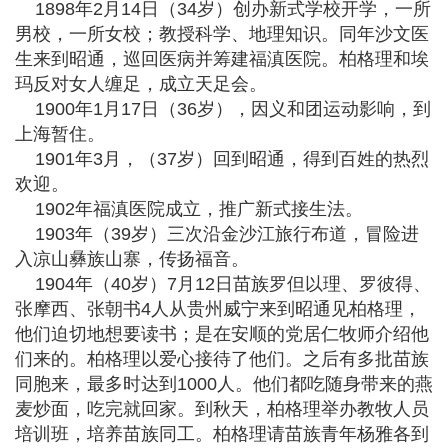
1898年2月14日（34岁）创办新式学校开学，一所
男校，一所女校；教授科学、地理知识。同年沙文医
生来到昭通，巡回医病并筹建福滇医院。柏格理和埃
玛反对女人缠足，成立天足会。
1900年1月17日（36岁），因义和团运动影响，到
上海暂住。
1901年3月，（37岁）回到昭通，得到百姓的热烈
欢迎。
1902年福滇医院成立，推广新式接生法。
1903年（39岁）三次沿金沙江旅行布道，冒险进
入凉山彝族山寨，传扬福音。
1904年（40岁）7月12日苗族罗但以理、罗彼得、
张摩西、张朝书4人从贵州威宁来到昭通见柏格理，
他们迫切地想要读书；是在安顺的党居仁牧师介绍他
们来的。柏格理以爱心接待了他们。之后有多批苗族
同胞来，最多时达到1000人。他们都吃随身带来的燕
麦炒面，吃完就回家。到秋天，柏格理举办教牧人员
培训班，培养苗族同工。柏格理请苗族青年杨雅各到