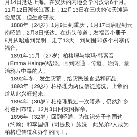
月14日抵达上海。在安庆的内地会学习汉语6个月。
11月12日溯长江西上，12月13日在三峡的倾天滩遇
险船沉，但生命获救。
1888年（24岁）1月9日到重庆，1月17日启程到云
南昭通，2月8日抵达。在街头传道，发福音小册子。
8月从昭通到昆明，走了13天，到周围60多个村寨传
福音。
1891年11月（27岁）柏格理与埃玛·韩素音
（Emma Hainge)结婚。回到昭通，传道、治病、救
治鸦片中毒的人。
1892年冬，发生灾荒，给灾民送食品和药品。
1893年（29岁）柏格理为两位信徒施洗。上帝的
道从此兴旺起来。
1894年（30岁）柏格理躲过一次暗杀，仍然到乡
村巡回布道。12月3日回英国探亲。
1896年（32岁）回到昭通。为知识分子李国钧
（约翰）和李国镇（司提反）施洗，此兄弟2人成为
柏格理传道和办学的同工。