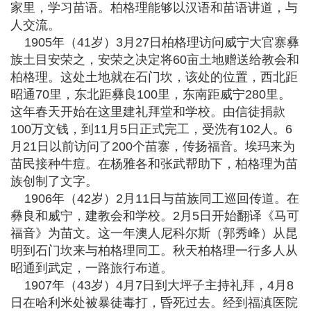
家里，学习苗语。柏格理能够以汉语和苗语讲道，与
人交流。
1905年（41岁）3月27日柏格理访问威宁大官寨彝
族土目安荣之，安荣之决定将60亩土地赠送给教会和
柏格理。这处土地就在石门坎，该处的位置，西北距
昭通70里，东北距彝良100里，东南距威宁280里。
这年春天开始在这里建礼拜堂和学校。由信徒捐款
100万文钱，到11月5日正式完工，受洗有102人。6
月21日以前访问了200个苗寨，传扬福音。埃玛来为
苗民接种牛痘。在杨雅各和张武帮助下，柏格理为苗
族创制了文字。
1906年（42岁）2月11日与苗族同工巡回传道。在
彝良和威宁，建教会和学校。2月5日开始翻译《马可
福音》为苗文。这一年澳人尼科尔斯（郭秀峰）从昆
明到石门坎来与柏格理同工。秋天柏格理一行多人从
昭通到武定，一路旅行布道。
1907年（43岁）4月7日到大坪子主持礼拜，4月8
日在哈利米处被暴徒毒打，昏死过去。经到福滇医院