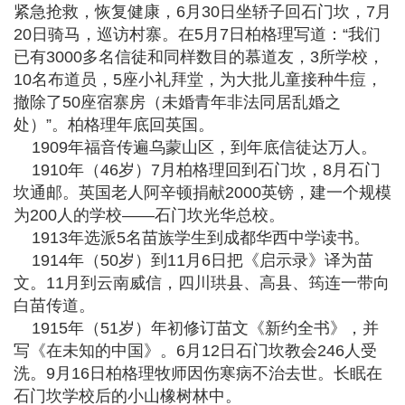
紧急抢救，恢复健康，6月30日坐轿子回石门坎，7月
20日骑马，巡访村寨。在5月7日柏格理写道：“我们
已有3000多名信徒和同样数目的慕道友，3所学校，
10名布道员，5座小礼拜堂，为大批儿童接种牛痘，
撤除了50座宿寨房（未婚青年非法同居乱婚之
处）”。柏格理年底回英国。
1909年福音传遍乌蒙山区，到年底信徒达万人。
1910年（46岁）7月柏格理回到石门坎，8月石门
坎通邮。英国老人阿辛顿捐献2000英镑，建一个规模
为200人的学校——石门坎光华总校。
1913年选派5名苗族学生到成都华西中学读书。
1914年（50岁）到11月6日把《启示录》译为苗
文。11月到云南威信，四川珙县、高县、筠连一带向
白苗传道。
1915年（51岁）年初修订苗文《新约全书》，并
写《在未知的中国》。6月12日石门坎教会246人受
洗。9月16日柏格理牧师因伤寒病不治去世。长眠在
石门坎学校后的小山橡树林中。