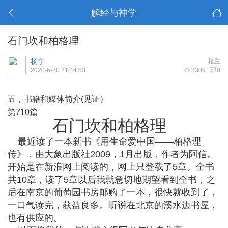
解经与神学
石门坎和柏格理
杨宁
楼主
2020-6-20 21:44:53
3309
0
五，书籍和媒体简介(见证）
第710篇
石门坎和柏格理
最近读了一本新书《用生命爱中国——柏格理
传》，由大象出版社2009，1月出版，作者为阿信。
开始是在新浪网上阅读的，网上只登载了5章。全书
共10章，读了5章以后我就急切地期望看到全书，之
后在南京的葡萄园书房邮购了一本，很快就收到了，
一口气读完，获益良多。听说在北京的溪水边书屋，
也有供应的。