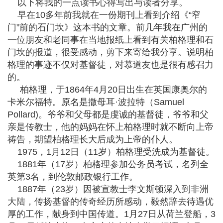
以下将我的一点读书心得写出与读者分享。
早在10多年前我就在一份期刊上看到介绍《“窄
门”前的石门坎》这本书的文章。前几年我在广州的
一位朋友和老同事在当地报纸上看到有关柏格理和石
门坎的报道，很受感动，剪下来寄给我分享。说明柏
格理的事迹不仅对基督徒，对慕道友也是很有感召力
的。
柏格理，于1864年4月20日出生在英国康奥尔的
卡米尔福特。原名是撒母耳·波拉特（Samuel
Pollard)。爷爷和父母都是虔诚的基督徒，爷爷和父
亲是传教士，他的妈妈在怀上柏格理时就不断向上帝
祷告，期望柏格理长大后成为上帝的仆人。
1975，1月12日（11岁）柏格理受洗成为基督徒。
1881年（17岁）柏格理参加公务员考试，名列全
英第3名，到伦敦邮政银行工作。
1887年（23岁）因被宣教士李文斯顿深入到非洲
大陆，传扬基督的传奇经历所感动，毅然辞去待遇优
厚的工作，献身到中国传道。1月27日从荷兰登船，3