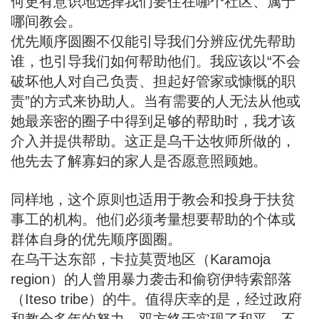
何更有意识地选择我们要住在哪个社区、属于
哪间教会。
优先顺序圆圈不仅能引导我们分辨应优先帮助
谁
，也引导我们
如何
帮助他们。我应该以“不会
破坏他人对自己负责、担起好管家或慷慨的职
责”的方式来协助人。当有需要的人无法从他或
她最亲密的圈子中得到足够的帮助时，我才该
介入并提供帮助。这正是乌干达牧师所做的，
他先去了解寡妇的家人是否愿意照顾她。
同样地，这个原则也适用于教会和投身于扶贫
事工的机构。他们必须考量想要帮助的个体或
群体自身的优先顺序圆圈。
在乌干达东部，卡拉莫贾地区（Karamoja
region）的人曾用暴力袭击和偷窃伊特索部落
（Iteso tribe）的牛。值得庆幸的是，经过政府