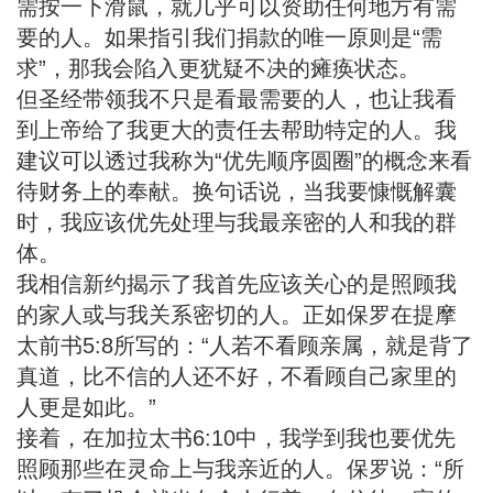
需按一下滑鼠，就几乎可以资助任何地方有需
要的人。如果指引我们捐款的唯一原则是“需
求”，那我会陷入更犹疑不决的瘫痪状态。
但圣经带领我不只是看最需要的人，也让我看
到上帝给了我更大的责任去帮助特定的人。我
建议可以透过我称为“优先顺序圆圈”的概念来看
待财务上的奉献。换句话说，当我要慷慨解囊
时，我应该优先处理与我最亲密的人和我的群
体。
我相信新约揭示了我首先应该关心的是照顾我
的家人或
与我关系密切
的人。正如保罗在提摩
太前书5:8所写的：“人若不看顾亲属，就是背了
真道，比不信的人还不好，不看顾自己家里的
人更是如此。”
接着，在加拉太书6:10中，我学到我也要优先
照顾那些在灵命上与我亲近的人。保罗说：“所