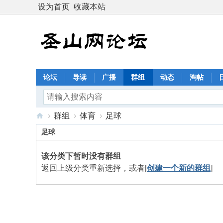
设为首页
收藏本站
论坛
导读
广播
群组
动态
淘帖
›
群组
›
体育
›
足球
圣
足球
山
该分类下暂时没有群组
网
返回上级分类重新选择，或者[
创建一个新的群组
]
论
坛
：
恩