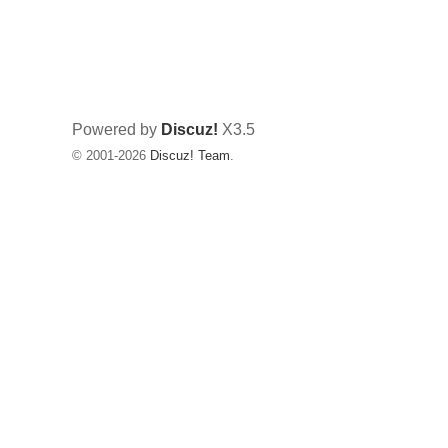
典
中
国
的
Powered by
Discuz!
X3.5
异
© 2001-2026
Discuz! Team
.
象