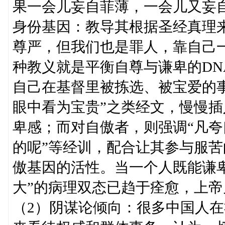
果一会儿妄自菲薄，一会儿又妄
身份基因：教导其根据圣经真理
尊严，但我们也是罪人，靠自己
种教义就是平衡自尊与谦卑的D
自己在基督里被拣选、被宝爱的事
眼中看为宝贵”之类经文，慢慢
卑感；而对自傲者，则强调“凡夸
的呢”等经训，配合让其参与服
傲基因的活性。当一个人既能谦卑
大”的病理双态已趋于痊愈，上
（2）阴谋论倾向：很多中国人