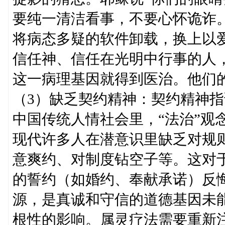
要纯一清洁看事，不要心怀诡诈
将病态多疑的软件卸载，换上以
信任神、信任在光明中行事的人
这一病理基因就得到医治。他们
（3）缺乏契约精神：契约精神
中国传统人情社会里，“法治”观
现代许多人在潜意识里缺乏对规
意爽约、对制度钻空子等。这对
的誓约（如婚约、奉献承诺）反
源，是真诚和守信的道德基因未能
根性的影响。属灵疗法需要重新