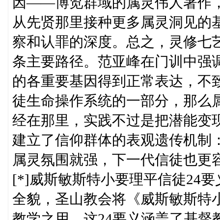
因——博览群域的属灵伟人著作，
从先贤那里接种更多属灵洞见的
察和认罪的深度。总之，灵修七
条主要路径。范亚峰在门训中强
的各重要基因得到正常表达，不
徒生命操作系统的一部分，那么
经在那里，实践不过是把潜能变
建立了信仰群体的表观遗传机制
属灵氛围就强，下一代信徒也更
[*]威斯敏斯特小要理平信徒2
全貌，圣山教会将《威斯敏斯特小
教学之用。这24要义涵盖了基督