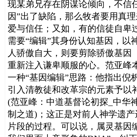
现某弟兄存在阴谋论倾向，不信
因”出了缺陷，那么牧者要用真
爱与信任；又如，有的信徒自卑
需要“编辑”其身份认知基因，以
人骄傲自大，则要剪除骄傲基因
重新注入谦卑顺服的心。范亚峰
一种“基因编辑”思路：他指出倪
引入清教徒和改革宗的元素予以
(范亚峰：中道基督论初探_中华
制之道)；这正是对前人神学遗
片段的过程。可以说，属灵基因