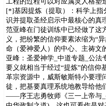
工程的过程可以对应属灵人格塑
[*]基因提炼（提取）：科学上
识并提取圣经启示中最核心的真
范亚峰在门徒训练中已经做了这
义，把纷繁的信仰要素浓缩为“
命（爱神爱人）的中心、主祷文的
亚峰：圣爱神学_中道专题_公法
要义就相当于经过“提炼”的信仰
革宗资源中，威斯敏斯特小要理
徒，把基要真理系统地教导给他们
——序王志勇牧师《三一上帝与_
中华政制之道)。这也可看作是