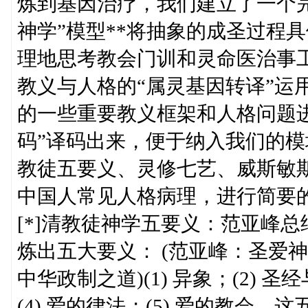
炼到基因治疗，我们建立了一个完
神学”模型**将抽象的成圣过程
理地思考教会门训和灵命医治事
教义与人格的“属灵基因转译”运
的一些重要教义框架和人格问题
码”译码出来，便于纳入我们的
教徒五要义、灵修七艺、威斯敏斯
中国人常见人格病理，进行简要的
[*]清教徒神学五要义：范亚峰
炼出五大要义： (范亚峰：圣爱
中华政制之道)(1) 异象；(2) 
(4) 爱的律法；(5) 爱的教